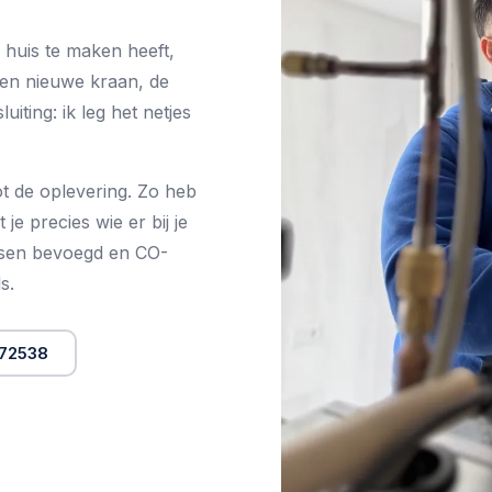
 huis te maken heeft,
 een nieuwe kraan, de
iting: ik leg het netjes
ot de oplevering. Zo heb
je precies wie er bij je
assen bevoegd en CO-
s.
072538