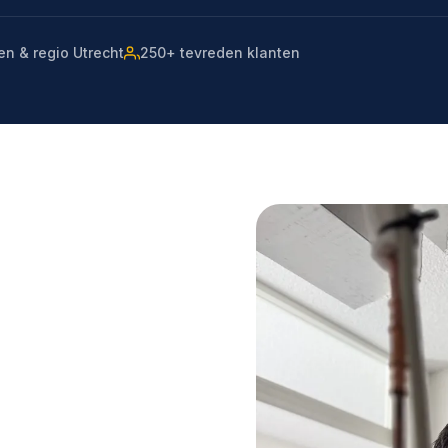
en & regio Utrecht
250+ tevreden klanten