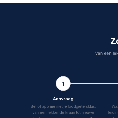
Z
Van een lek
1
Aanvraag
Bel of app me met je loodgietersklus,
Waa
van een lekkende kraan tot nieuwe
leidi