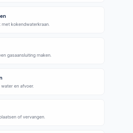
gen
k met kokendwaterkraan.
een gasaansluiting maken.
n
 water en afvoer.
plaatsen of vervangen.