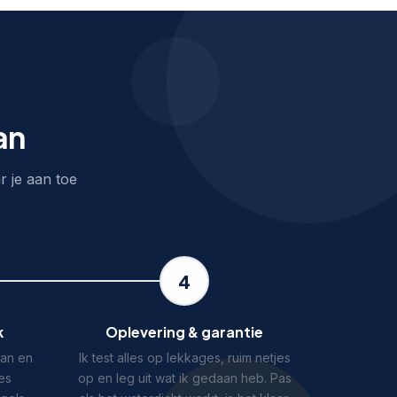
an
r je aan toe
4
k
Oplevering & garantie
aan en
Ik test alles op lekkages, ruim netjes
es
op en leg uit wat ik gedaan heb. Pas