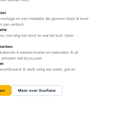
iet
 montage en een installatie die gewoon klopt. Ik lever
am aan verbind.
atie
oe, hoe lang het duurt en wat het kost. Geen
-merken
e bekende A-merken kranen en materialen. Ik zit
 adviseer wat bij jou past.
an
ertificeerd. Ik werk veilig aan water, gas en
gen
Meer over Soufiane