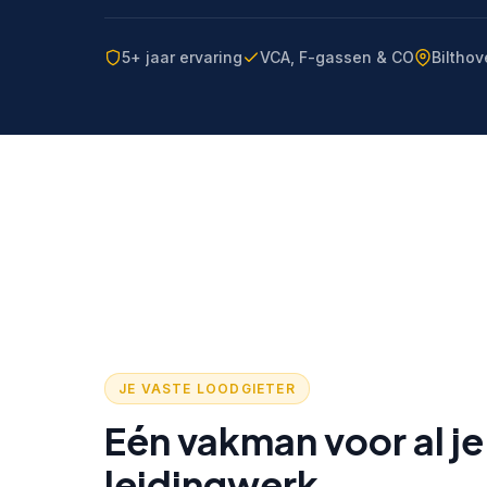
5+ jaar ervaring
VCA, F-gassen & CO
Bilthov
JE VASTE LOODGIETER
Eén vakman voor al je
leidingwerk