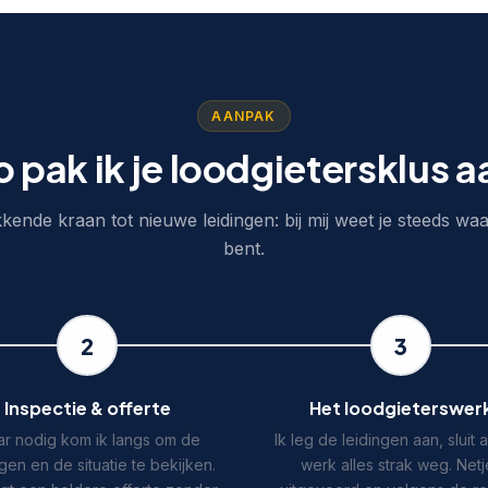
AANPAK
o pak ik je loodgietersklus a
kende kraan tot nieuwe leidingen: bij mij weet je steeds waa
bent.
2
3
Inspectie & offerte
Het loodgieterswer
r nodig kom ik langs om de
Ik leg de leidingen aan, sluit 
ngen en de situatie te bekijken.
werk alles strak weg. Netj