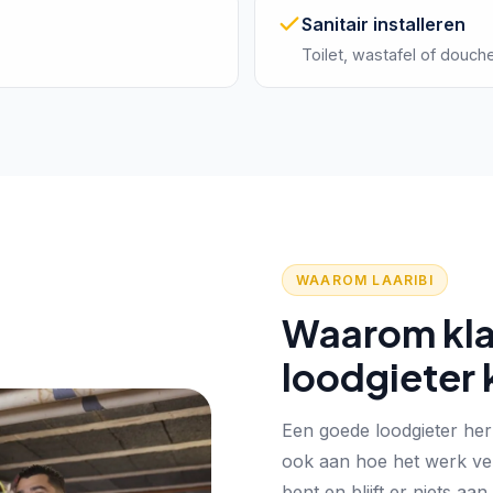
Sanitair installeren
Toilet, wastafel of douch
WAAROM LAARIBI
Waarom klan
loodgieter 
Een goede loodgieter herk
ook aan hoe het werk verl
bent en blijft er niets aan