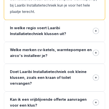
bij Laaribi Installatietechniek kun je voor het hele
plaatje terecht.
In welke regio voert Laaribi
Installatietechniek klussen uit?
Ik werk vanuit Bilthoven en ben actief in de hele regio
Welke merken cv-ketels, warmtepompen en
Utrecht, waaronder De Bilt, Zeist, Soest, Hilversum
airco's installeer je?
en Amersfoort. Twijfel je of ik bij jou in de buurt kom?
Bel dan even via 030-2072538.
Ik lever en installeer alle bekende A-merken cv-
Doet Laaribi Installatietechniek ook kleine
ketels, warmtepompen en airco's. Ik zit nergens aan
klussen, zoals een kraan of toilet
vast, dus ik adviseer het merk en model dat het
vervangen?
beste bij jouw woning en budget past.
Ja. Naast grote klussen zoals een warmtepomp doe
Kan ik een vrijblijvende offerte aanvragen
ik ook het kleinere werk: een kraan vervangen, een
voor een klus?
toilet of wastafel plaatsen, een buitenkraan of de