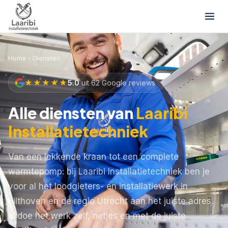
Home
Diensten
★★★★★
5.0
uit 62 Google reviews
Alle diensten van
Laaribi
Installatietechniek
Van een lekkende kraan tot een complete
warmtepomp: bij Laaribi Installatietechniek ben je
voor al het loodgieters- en installatiewerk in
Bilthoven en de regio Utrecht aan het juiste adres.
Ik doe het werk zelf, netjes en met de juiste