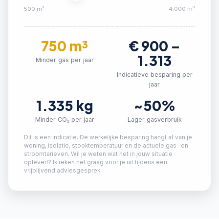
500 m³
4.000 m³
750
m³
€
900
–
1.313
Minder gas per jaar
Indicatieve besparing per
jaar
1.335
kg
~50%
Minder CO₂ per jaar
Lager gasverbruik
Dit is een indicatie. De werkelijke besparing hangt af van je
woning, isolatie, stooktemperatuur en de actuele gas- en
stroomtarieven. Wil je weten wat het in jouw situatie
oplevert? Ik reken het graag voor je uit tijdens een
vrijblijvend adviesgesprek.