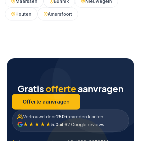
Maarssen
Bunnik
Nieuwegein
Houten
Amersfoort
Gratis
offerte
aanvragen
Offerte aanvragen
Vertrouwd door
250+
tevreden klanten
★★★★★
5.0
uit 62 Google reviews