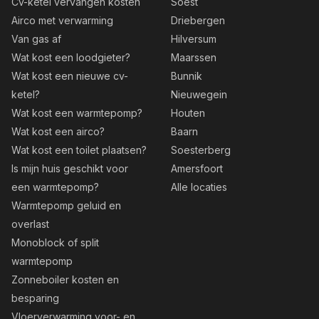
Cv-ketel vervangen kosten
Soest
Airco met verwarming
Driebergen
Van gas af
Hilversum
Wat kost een loodgieter?
Maarssen
Wat kost een nieuwe cv-
Bunnik
ketel?
Nieuwegein
Wat kost een warmtepomp?
Houten
Wat kost een airco?
Baarn
Wat kost een toilet plaatsen?
Soesterberg
Is mijn huis geschikt voor
Amersfoort
een warmtepomp?
Alle locaties
Warmtepomp geluid en
overlast
Monoblock of split
warmtepomp
Zonneboiler kosten en
besparing
Vloerverwarming voor- en