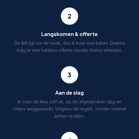
2
Langskomen & offerte
De Bilt ligt om de hoek, dus ik kom snel kijken. Daarna
krijg je een heldere offerte zonder kleine lettertjes.
3
Aan de slag
Ik voer de klus zelf uit, op de afgesproken dag en
netjes weggewerkt. Volgens de regels, zonder rommel
achter te laten.