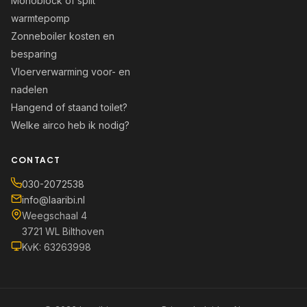
Monoblock of split
warmtepomp
Zonneboiler kosten en
besparing
Vloerverwarming voor- en
nadelen
Hangend of staand toilet?
Welke airco heb ik nodig?
CONTACT
030-2072538
info@laaribi.nl
Weegschaal 4
3721 WL Bilthoven
KvK: 63263998