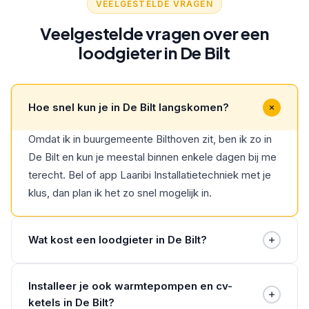
VEELGESTELDE VRAGEN
Veelgestelde vragen over een
loodgieter in De Bilt
Hoe snel kun je in De Bilt langskomen?
Omdat ik in buurgemeente Bilthoven zit, ben ik zo in
De Bilt en kun je meestal binnen enkele dagen bij me
terecht. Bel of app Laaribi Installatietechniek met je
klus, dan plan ik het zo snel mogelijk in.
Wat kost een loodgieter in De Bilt?
Dat verschilt per klus: een kraan vervangen is heel
Installeer je ook warmtepompen en cv-
iets anders dan nieuwe leidingen of een cv-ketel
ketels in De Bilt?
installeren. Daarom werk ik niet met vaste tarieven,