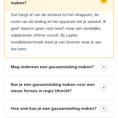
maken?
Dat hangt af van de afstand tot het aftappunt, de
route van de leiding en het apparaat dat je aansluit. Ik
geef daarom geen vast tarief, maar een duidelijke,
vrijblijvende offerte vooraf. Bij Laaribi
Installatietechniek weet je van tevoren waar je aan
toe bent.
Mag iedereen een gasaansluiting maken?
Nee, werken aan gas hoort bij een gecertificeerde
Kun je een gasaansluiting maken voor een
installateur. Ik ben VCA-gecertificeerd en CO-
nieuw fornuis in regio Utrecht?
vakman en test elke aansluiting op gasdichtheid. Zo
weet je zeker dat je veilig kookt en stookt, zonder
Ja, dat doe ik regelmatig. Ik leg de gasleiding aan en
risico op een lekkage of koolmonoxide.
Hoe snel kun je een gasaansluiting maken?
sluit je fornuis, kookplaat of geiser veilig aan. In
Bilthoven en de regio Utrecht ben ik snel bij je en kan