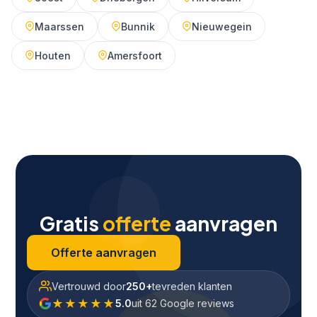
Maarssen
Bunnik
Nieuwegein
Houten
Amersfoort
Gratis
offerte
aanvragen
Offerte aanvragen
Vertrouwd door
250+
tevreden klanten
★★★★★
5.0
uit 62 Google reviews