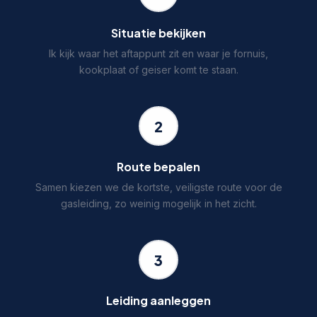
Situatie bekijken
Ik kijk waar het aftappunt zit en waar je fornuis,
kookplaat of geiser komt te staan.
2
Route bepalen
Samen kiezen we de kortste, veiligste route voor de
gasleiding, zo weinig mogelijk in het zicht.
3
Leiding aanleggen