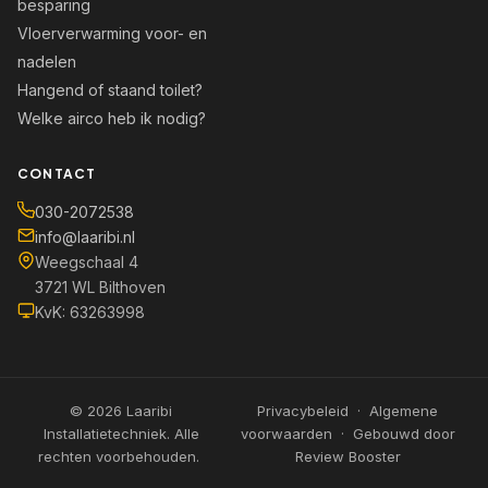
besparing
Vloerverwarming voor- en
nadelen
Hangend of staand toilet?
Welke airco heb ik nodig?
CONTACT
030-2072538
info@laaribi.nl
Weegschaal 4
3721 WL Bilthoven
KvK: 63263998
©
2026
Laaribi
Privacybeleid
·
Algemene
Installatietechniek. Alle
voorwaarden
· Gebouwd door
rechten voorbehouden.
Review Booster