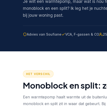
Je wilt een warmtepomp, maar wat is nou h
monoblock en een split? Ik leg het je nuchte
bij jouw woning past.
Advies van Soufiane
VCA, F-gassen & CO
25
HET VERSCHIL
Monoblock en split: zo
Een warmtepomp haalt warmte uit de buitenluc
monoblock en split zit in waar dat gebeurt. Bij