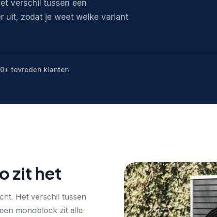
et verschil tussen een
r uit, zodat je weet welke variant
0+ tevreden klanten
 zit het
ht. Het verschil tussen
 een monoblock zit alle