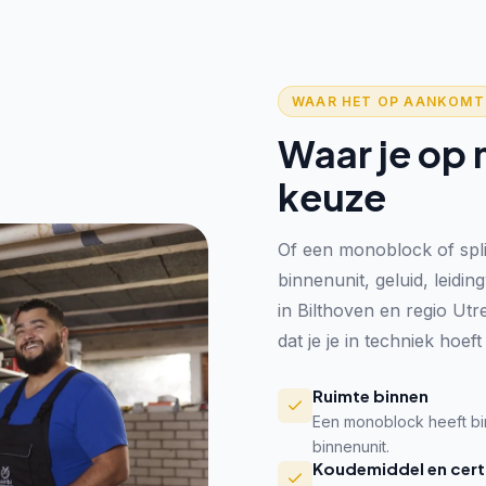
WAAR HET OP AANKOMT
Waar je op 
keuze
Of een monoblock of spli
binnenunit, geluid, leidin
in Bilthoven en regio Utr
dat je je in techniek hoeft
Ruimte binnen
Een monoblock heeft bin
binnenunit.
Koudemiddel en certi