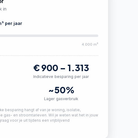
or
k in
³ per jaar
4.000 m³
€
900
–
1.313
Indicatieve besparing per jaar
~50%
r
Lager gasverbruik
jke besparing hangt af van je woning, isolatie,
 gas- en stroomtarieven. Wil je weten wat het in jouw
graag voor je uit tijdens een vrijblijvend