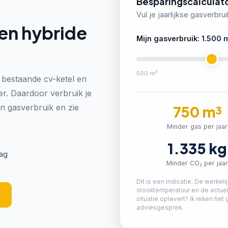
Besparingscalculat
Vul je jaarlijkse gasverbrui
en hybride
Mijn gasverbruik:
1.500
m
500 m³
bestaande cv-ketel en
er. Daardoor verbruik je
en gasverbruik en zie
750
m³
Minder gas per jaar
1.335
kg
aag
Minder CO₂ per jaa
Dit is een indicatie. De werkeli
stooktemperatuur en de actuele
situatie oplevert? Ik reken het 
adviesgesprek.