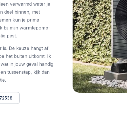
alleen verwarmd water je
een deel binnen, met
temen kun je prima
jk bij mijn
warmtepomp-
tie past.
r is. De keuze hangt af
e het buiten uitkomt. Ik
t wat in jouw geval handig
een tussenstap, kijk dan
ie.
072538