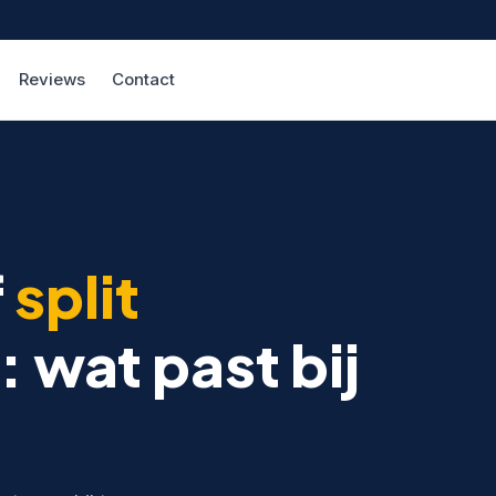
Reviews
Contact
f
split
: wat past bij