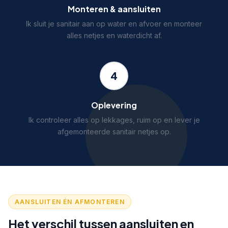
Monteren & aansluiten
Ik sluit je sanitair aan op water en afvoer en monteer
alles netjes en waterdicht af.
4
Oplevering
Ik controleer alles op lekkages, ruim op en lever je
afgemonteerde sanitair netjes op.
AANSLUITEN ÉN AFMONTEREN
Het verschil tussen aansluiten en