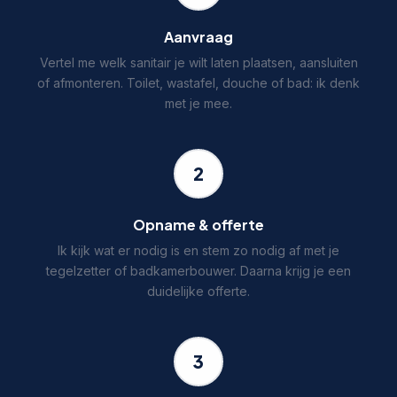
Aanvraag
Vertel me welk sanitair je wilt laten plaatsen, aansluiten
of afmonteren. Toilet, wastafel, douche of bad: ik denk
met je mee.
2
Opname & offerte
Ik kijk wat er nodig is en stem zo nodig af met je
tegelzetter of badkamerbouwer. Daarna krijg je een
duidelijke offerte.
3