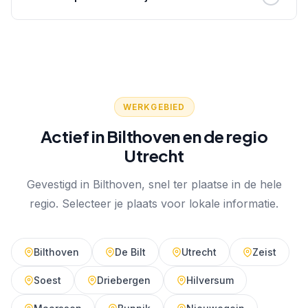
regels aan water, gas en verwarming in je woning.
Ik werk vanuit Bilthoven en ben actief in de hele regio
Utrecht, waaronder De Bilt, Zeist, Soest, Hilversum,
Maarssen, Bunnik, Nieuwegein, Houten en
Amersfoort.
WERKGEBIED
Actief in Bilthoven en de regio
Utrecht
Gevestigd in Bilthoven, snel ter plaatse in de hele
regio. Selecteer je plaats voor lokale informatie.
Bilthoven
De Bilt
Utrecht
Zeist
Soest
Driebergen
Hilversum