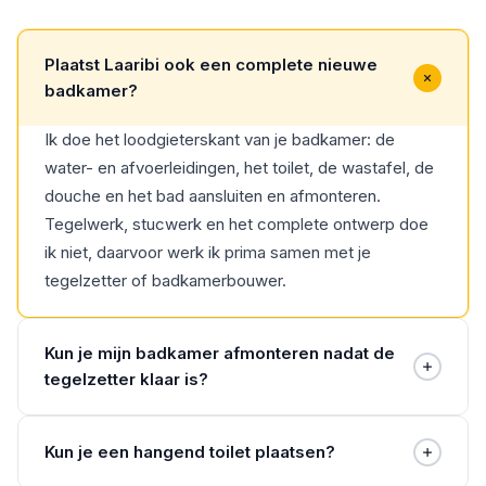
Plaatst Laaribi ook een complete nieuwe
badkamer?
Ik doe het loodgieterskant van je badkamer: de
water- en afvoerleidingen, het toilet, de wastafel, de
douche en het bad aansluiten en afmonteren.
Tegelwerk, stucwerk en het complete ontwerp doe
ik niet, daarvoor werk ik prima samen met je
tegelzetter of badkamerbouwer.
Kun je mijn badkamer afmonteren nadat de
tegelzetter klaar is?
Ja, daar ben ik juist goed in. Zodra het tegelwerk
Kun je een hangend toilet plaatsen?
klaar is, monteer ik je sanitair af: het toilet, de
wastafel, de kranen, de douche en het bad worden