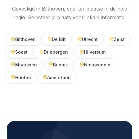
Gevestigd in Bilthoven, snel ter plaatse in de hele
regio. Selecteer je plaats voor lokale informatie.
Bilthoven
De Bilt
Utrecht
Zeist
Soest
Driebergen
Hilversum
Maarssen
Bunnik
Nieuwegein
Houten
Amersfoort