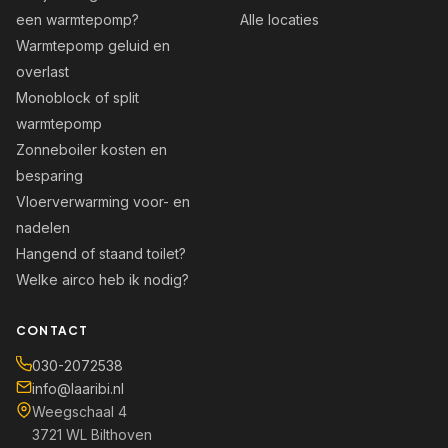
een warmtepomp?
Alle locaties
Warmtepomp geluid en
overlast
Monoblock of split
warmtepomp
Zonneboiler kosten en
besparing
Vloerverwarming voor- en
nadelen
Hangend of staand toilet?
Welke airco heb ik nodig?
CONTACT
030-2072538
info@laaribi.nl
Weegschaal 4
3721 WL Bilthoven