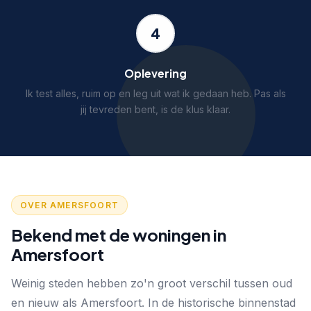
4
Oplevering
Ik test alles, ruim op en leg uit wat ik gedaan heb. Pas als
jij tevreden bent, is de klus klaar.
OVER AMERSFOORT
Bekend met de woningen in
Amersfoort
Weinig steden hebben zo'n groot verschil tussen oud
en nieuw als Amersfoort. In de historische binnenstad