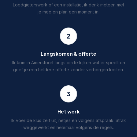
Loodgieterswerk of een installatie, ik denk meteen met
je mee en plan een moment in.
2
Langskomen & offerte
Ik kom in Amersfoort langs om te kijken wat er speelt en
geef je een heldere offerte zonder verborgen kosten.
3
Het werk
Ik voer de klus zelf uit, netjes en volgens afspraak. Strak
weggewerkt en helemaal volgens de regels.