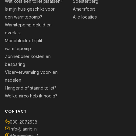
Wat kost een toilet plaatsen?
Soesterberg
Is mijn huis geschikt voor
Amersfoort
een warmtepomp?
Alle locaties
Warmtepomp geluid en
overlast
Monoblock of split
warmtepomp
Zonneboiler kosten en
besparing
Vloerverwarming voor- en
nadelen
Hangend of staand toilet?
Welke airco heb ik nodig?
CONTACT
030-2072538
info@laaribi.nl
Weegschaal 4