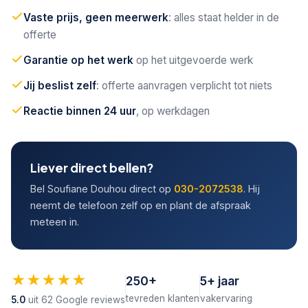
Vaste prijs, geen meerwerk
: alles staat helder in de
offerte
Garantie op het werk
op het uitgevoerde werk
Jij beslist zelf
: offerte aanvragen verplicht tot niets
Reactie binnen 24 uur
, op werkdagen
Liever direct bellen?
Bel Soufiane Douhou direct op
030-2072538
. Hij
neemt de telefoon zelf op en plant de afspraak
meteen in.
★★★★★
250+
5+ jaar
tevreden klanten
vakervaring
5.0
uit 62 Google reviews