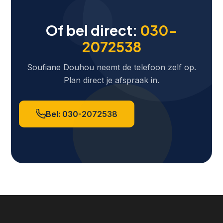
Of bel direct:
030-
2072538
Soufiane Douhou neemt de telefoon zelf op.
Plan direct je afspraak in.
Bel: 030-2072538