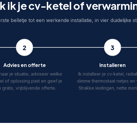
k ik je cv-ketel of verwarmi
ste belletje tot een werkende installatie, in vier duidelijke 
2
3
Advies en offerte
Installeren
k naar je situatie, adviseer welke
Ik installeer je cv-ketel, radia
el of oplossing past en geef je
slimme thermostaat netjes en v
 gratis, vrijblijvende offerte.
Strakke leidingen, nette mon