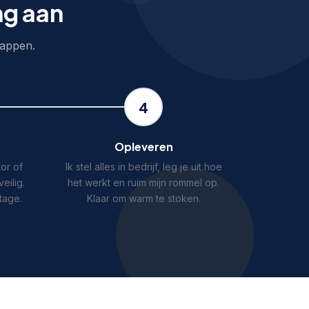
ng aan
stappen.
4
Opleveren
tor of
Ik stel alles in bedrijf, leg je uit hoe
eilig.
het werkt en ruim mijn rommel op.
tage.
Klaar om warm te stoken.