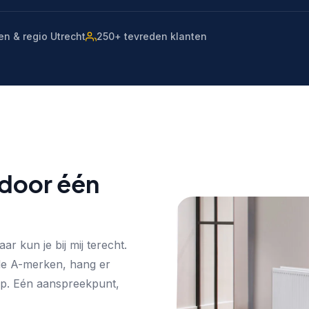
en & regio Utrecht
250+ tevreden klanten
 door één
r kun je bij mij terecht.
nde A-merken, hang er
rop. Eén aanspreekpunt,