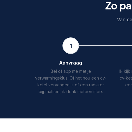
Zo pa
Van eer
1
Aanvraag
Bel of app me met je
Ik kij
verwarmingsklus. Of het nou een cv-
cv-ket
ketel vervangen is of een radiator
een
bijplaatsen, ik denk meteen mee.