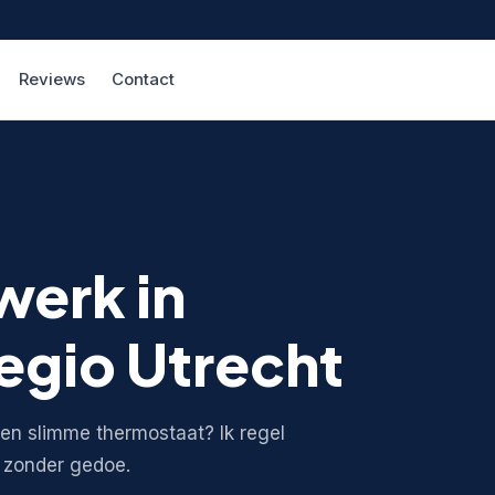
Reviews
Contact
erk in
egio Utrecht
een slimme thermostaat? Ik regel
n zonder gedoe.