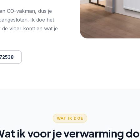
 en CO-vakman, dus je
aangesloten. Ik doe het
er de vloer komt en wat je
072538
WAT IK DOE
at ik voor je verwarming d