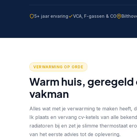
5+ jaar ervaring
VCA, F-gassen & CO
Bilthov
VERWARMING OP ORDE
Warm huis, geregeld
vakman
Alles wat met je verwarming te maken heeft, daa
Ik plaats en vervang cv-ketels van alle beke
radiatoren bij en zet je slimme thermostaat e
van het eerste advies tot de oplevering.