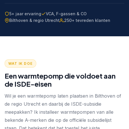
5+ jaar ervaring
VCA, F-gassen & CO
Bilthoven & regio Utrecht
250+ tevreden klanten
WAT IK DOE
Een warmtepomp die voldoet aan
de ISDE-eisen
Wil je een warmtepomp laten plaatsen in Bilthoven of
de regio Utrecht en daarbij de ISDE-subsidie
meepakken? Ik installeer warmtepompen van alle
bekende A-merken die op de officiële subsidielijst
staan. Dat betekent dat het toestel het juiste