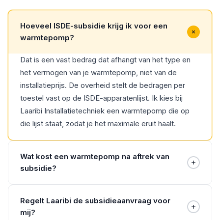
Hoeveel ISDE-subsidie krijg ik voor een
warmtepomp?
Dat is een vast bedrag dat afhangt van het type en
het vermogen van je warmtepomp, niet van de
installatieprijs. De overheid stelt de bedragen per
toestel vast op de ISDE-apparatenlijst. Ik kies bij
Laaribi Installatietechniek een warmtepomp die op
die lijst staat, zodat je het maximale eruit haalt.
Wat kost een warmtepomp na aftrek van
subsidie?
Dat hangt af van het type warmtepomp, je woning en
Regelt Laaribi de subsidieaanvraag voor
de installatie. Een vast tarief geef ik daarom niet,
mij?
maar wel een duidelijke, vrijblijvende offerte vooraf.