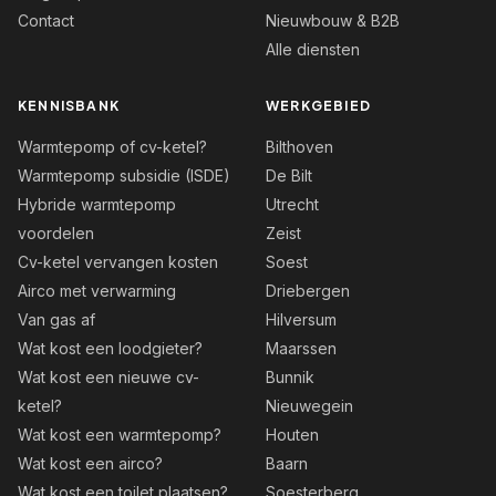
Contact
Nieuwbouw & B2B
Alle diensten
KENNISBANK
WERKGEBIED
Warmtepomp of cv-ketel?
Bilthoven
Warmtepomp subsidie (ISDE)
De Bilt
Hybride warmtepomp
Utrecht
voordelen
Zeist
Cv-ketel vervangen kosten
Soest
Airco met verwarming
Driebergen
Van gas af
Hilversum
Wat kost een loodgieter?
Maarssen
Wat kost een nieuwe cv-
Bunnik
ketel?
Nieuwegein
Wat kost een warmtepomp?
Houten
Wat kost een airco?
Baarn
Wat kost een toilet plaatsen?
Soesterberg