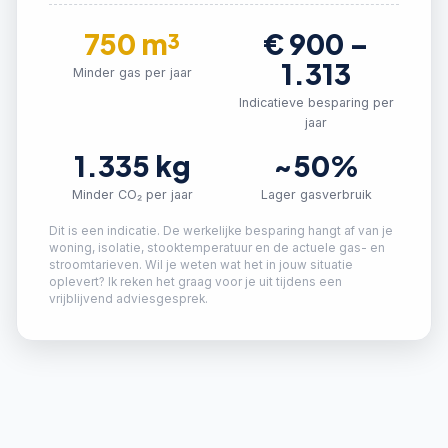
750
m³
€
900
–
1.313
Minder gas per jaar
Indicatieve besparing per
jaar
1.335
kg
~50%
Minder CO₂ per jaar
Lager gasverbruik
Dit is een indicatie. De werkelijke besparing hangt af van je
woning, isolatie, stooktemperatuur en de actuele gas- en
stroomtarieven. Wil je weten wat het in jouw situatie
oplevert? Ik reken het graag voor je uit tijdens een
vrijblijvend adviesgesprek.