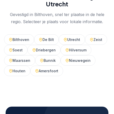
Utrecht
Gevestigd in Bilthoven, snel ter plaatse in de hele
regio. Selecteer je plaats voor lokale informatie.
Bilthoven
De Bilt
Utrecht
Zeist
Soest
Driebergen
Hilversum
Maarssen
Bunnik
Nieuwegein
Houten
Amersfoort