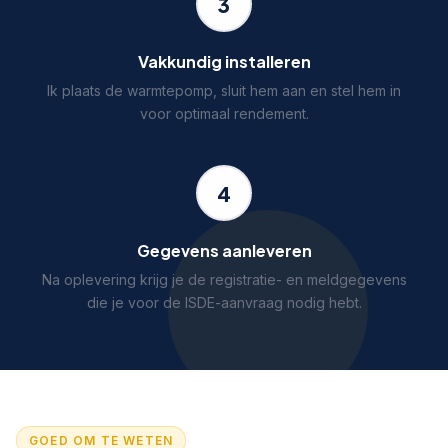
3
Vakkundig installeren
Ik plaats de warmtepomp, sluit hem aan en stel hem in
voor optimaal rendement.
4
Gegevens aanleveren
Na oplevering krijg je de registratie- en meldgegevens
die je voor de ISDE-aanvraag nodig hebt.
GOED OM TE WETEN